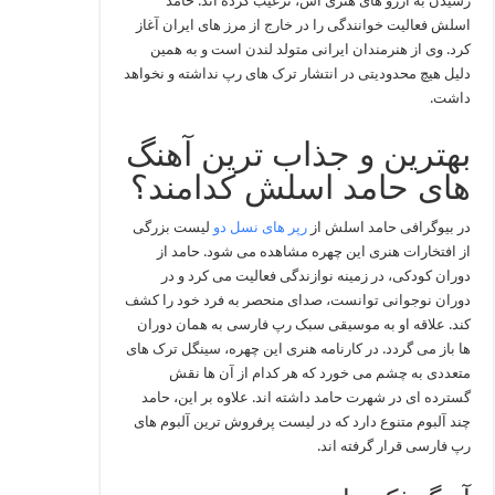
رسیدن به آرزو های هنری اش، ترغیب کرده اند. حامد
اسلش فعالیت خوانندگی را در خارج از مرز های ایران آغاز
کرد. وی از هنرمندان ایرانی متولد لندن است و به همین
دلیل هیچ محدودیتی در انتشار ترک های رپ نداشته و نخواهد
داشت.
بهترین و جذاب ترین آهنگ
های حامد اسلش کدامند؟
در بیوگرافی حامد اسلش از
رپر های نسل دو
لیست بزرگی
از افتخارات هنری این چهره مشاهده می شود. حامد از
دوران کودکی، در زمینه نوازندگی فعالیت می کرد و در
دوران نوجوانی توانست، صدای منحصر به فرد خود را کشف
کند. علاقه او به موسیقی سبک رپ فارسی به همان دوران
ها باز می گردد. در کارنامه هنری این چهره، سینگل ترک های
متعددی به چشم می خورد که هر کدام از آن ها نقش
گسترده ای در شهرت حامد داشته اند. علاوه بر این، حامد
چند آلبوم متنوع دارد که در لیست پرفروش ترین آلبوم های
رپ فارسی قرار گرفته اند.