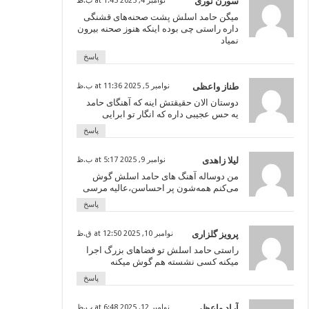
سورن نوری
نوامبر 4, 2025 at 1:45 ب.ظ
میگن حامد اسلش پشت صحنه‌های قشنگی
داره راستی چی بوده اینکه هنوز صحنه بیرون
نمیاد
پاسخ
طناز واعظی
نوامبر 5, 2025 at 11:36 ب.ظ
دوستان الان حقیقتش اینه که آهنگای حامد
یه حس عجیبی داره که انگار تو ابرایی
پاسخ
لیلا زاهدی
نوامبر 9, 2025 at 5:17 ب.ظ
من دوساله آهنگ های حامد اسلش گوش
می‌کنم همه‌شون پر احساسن،عالیه مرسی
پاسخ
پرویز گلزاری
نوامبر 10, 2025 at 12:50 ق.ظ
راستی حامد اسلش تو فضاهای بزرگ اجرا
میکنه کسی نشسته هم گوش میکنه
پاسخ
آراد واعظی
نوامبر 12, 2025 at 6:48 ب.ظ