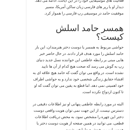
فعالیت های موسیقایی خود را در این ایالت، ادامه می دهد.
دیدار او با رپر های فارسی زبان ساکن آمریکا، مسیر
موفقیت حامد در موسیقی رپ فارسی را هموار کرد.
همسر حامد اسلش
کیست؟
حواشی مربوط به همسر یا دوست دختر هنرمندان، این بار
حامد اسلش را مورد هدف قرار دادند. در حال حاضر خبر
هایی مبنی بر رابطه عاطفی این خواننده نسل جدید دنیای
رپ به گوش می رسد که صحت هیچ کدام از آن ها تایید
نشده است. در واقع می توان گفت که حامد هیچ علاقه ای به
افشاء حقایق زندگی شخصی خود ندارد و به حواشی اطراف
خود اهمیتی نمی دهد. اما قطع به یقین می توان گفت که او
تا کنون ازدواج نکرده است.
البته در مورد رابطه عاطفی پنهانی او نیز اطلاعات دقیقی در
دسترس نیست. از این جهت نمی توان هویت واقعی دوست
دختر این چهره را مشخص نمود. به محض دریافت اطلاعات
قطعی، می توانید در همین صفحه از هویت دوست دختر یا
همسر این رپر خوش صدا با خبر شوید.