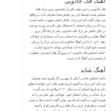
آهنگ فک جادویی
فک جادویی را می توان یکی از نخستین ترین ترک های
منتشر شده توسط این رپر خوش صدا معرفی کرد. در واقع
می توان گفت که این ترک، عامل اصلی شهرت حامد است؛
زیرا که در زمان انتشار با استقبال باور نکردنی رو به رو شد.
در حال حاضر نیز ترک فک جادویی، یکی از ماندگار ترین
آهنگ های رپ فارسی به حساب می آید. بسیاری از جوانان
دهه ۷۰ و ۸۰ با این آهنگ خاطره دارند و این ترک را در پلی
لیست خود قرار داده اند. شما می توانید با سرچ عبارت
“حامد اسلش فک جادویی” در مرورگر های اینترنتی متفاوت،
از شنیدن این آهنگ لذت ببرید.
آهنگ شاید
حامد اسلش شاید را یکی از بهترین آثار هنری خود معرفی
می کند. این ترک به آلبوم انرژی هیپ هاپ این خواننده تعلق
دارد و تاریخ انتشار آن به سال ۲۰۲۰ میلادی باز می گردد.
ترک شاید در زمان انتشار خود، غوغایی باور نکردنی را به
همراه آورد. به گونه ای که می توان گفت تا مدت ها در صدر
لیست پرطرفدار ترین ترک های رپ فارسی قرار داشته
است. یکی از دلایل محبوبیت این ترک را می توان ترانه