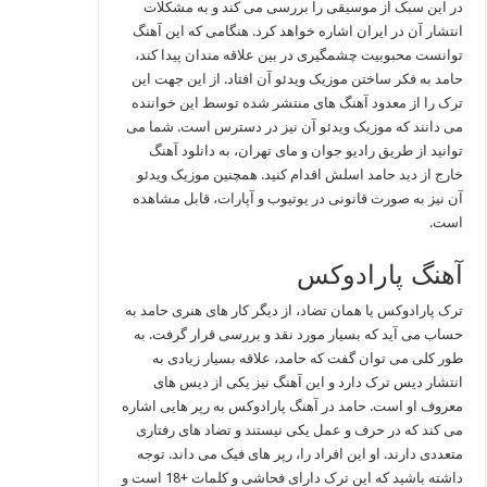
در این سبک از موسیقی را بررسی می کند و به مشکلات
انتشار آن در ایران اشاره خواهد کرد. هنگامی که این آهنگ
توانست محبوبیت چشمگیری در بین علاقه مندان پیدا کند،
حامد به فکر ساختن موزیک ویدئو آن افتاد‌. از این جهت این
ترک را از معدود آهنگ های منتشر شده توسط این خواننده
می دانند که موزیک ویدئو آن نیز در دسترس است. شما می
توانید از طریق رادیو جوان و مای تهران، به دانلود آهنگ
خارج از دید حامد اسلش اقدام کنید. همچنین موزیک ویدئو
آن نیز به صورت قانونی در یوتیوب و آپارات، قابل مشاهده
است.
آهنگ پارادوکس
ترک پارادوکس یا همان تضاد، از دیگر کار های هنری حامد به
حساب می آید که بسیار مورد نقد و بررسی قرار گرفت. به
طور کلی می توان گفت که حامد، علاقه بسیار زیادی به
انتشار دیس ترک دارد و این آهنگ نیز یکی از دیس های
معروف او است. حامد در آهنگ پارادوکس به رپر هایی اشاره
می کند که در حرف و عمل یکی نیستند و تضاد های رفتاری
متعددی دارند. او این افراد را، رپر های فیک می داند. توجه
داشته باشید که این ترک دارای فحاشی و کلمات +18 است و