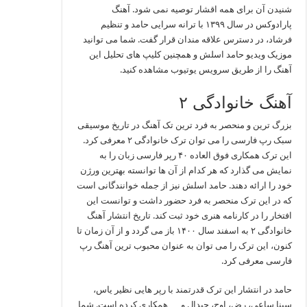
شنیدن آن برای همه اقشار توصیه نمی شود. آهنگ
پارادوکس در سال ۱۳۹۹ با ترانه سرایی حامد و تنظیم
فرشاد، در دسترس علاقه مندان قرار گفت. شما می توانید
موزیک ویدیو حامد اسلش و همچنین کلیپ های تحلیل این
آهنگ را از طریق سرویس یوتیوب مشاهده کنید.
آهنگ خانوادگی ۲
بزرگ ترین و منحصر به فرد ترین تک آهنگ در تاریخ موسیقی
سبک رپ فارسی را می توان ترک خانوادگی ۲ معرفی کرد.
این ترک همکاری فوق العاده ۴۰ رپر فارسی زبان را به
نمایش می گذارد که هر کدام از آن ها توانسته بهترین ورژن
خود را ارائه دهند. حامد اسلش نیز از جمله خوانندگانی است
که در این ترک منحصر به فرد حضور داشت و توانست این
افتخار را در کارنامه هنری خود ثبت کند. تاریخ انتشار آهنگ
خانوادگی ۲ به اسفند سال ۱۴۰۰ باز می گردد و از آن زمان تا
کنون، این ترک را می توان به عنوان محبوب ترین آهنگ رپ
فارسی معرفی کرد.
حامد در انتشار این ترک قدرتمند با رپر هایی نظیر یاس،
سینا ساعی، رض، اوج، جیدال و … همکاری کرده است. شما