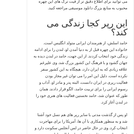
می توانید برای اطلاع دقیق تر از فیت ترک های این چهره
محبوب به منابع بزرگ دانلود موسیقی مراجعه کنید.
این رپر کجا زندگی می
کند؟
حامد اسلش، از هنرمندان ایرانی متولد انگلیس است.
خانواده این چهره قبل از به دنیا آمدن او، لندن را برای ادامه
زندگی خود انتخاب کردند. از این جهت، حامد در لندن دیده به
جهان گشود و با فرهنگ این کشور بزرگ شد. وی علیرغم
علاقه زیادی که به ایران دارد، هیچگاه به این کشور سفر
نکرده است. دلیل این امر را می توان غیر مجاز بودن
فعالیت رپری در ایران دانست. البته پدر و مادر او، آداب و
رسوم ایرانی را برای تربیت حامد، الگو قرار دادند. همان
طور که عنوان شد، حامد نخستین فعالیت های هنری خود را
در لندن آغاز کرد.
او پس از گذشت مدتی با سایر رپر های هم نسل خود آشنا
شد و به منظور همکاری با آن ها، آمریکا را برای مهاجرت
انتخاب کرد. وی در حال حاضر در لس آنجلس سکونت دارد و