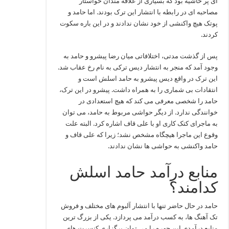
ای پر حاشیه بود که بسیاری از علاقه مندان خواستار
مصاحبه ای در رابطه با انتشار این ترک بودند. اما حامد و
پوتک هیچ واکنشی از خود نشان ندادند و در این باره سکوت
کردند.
پس از گذشت مدتی، اختلافاتی میان رضا پیشرو و حامد به
وجود آمد که منجر به انتشار دیس ترکی به نام رخ عقاب شد.
این ترک در واقع دیس پیشرو به حامد اسلش است و
انتقادات بی شماری را به همراه داشت. پیشرو در این ترک،
حامد را شخصی معرفی می کند که هیچ استعدادی در
خوانندگی ندارد. از دیگر حواشی مربوط به حامد، می توان
به ماجرای کتک کاری او با علی قاف اشاره کرد. البته علت
وقوع این ماجرا هیچگاه مشخص نشد؛ زیرا که علی قاف و
حامد واکنشی به حواشی ها نشان ندادند.
منابع درآمد حامد اسلش
کدامند؟
حامد در حال حاضر تنها با انتشار آلبوم های مختلف و فروش
تک آهنگ ها، به کسب درآمد می پردازد. یکی از بزرگ ترین
منابع درآمدی این چهره را می توان برگزاری کنسرت های