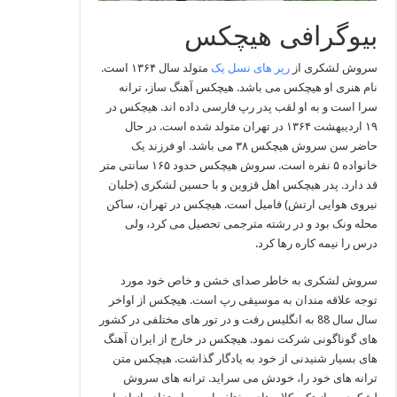
بیوگرافی هیچکس
سروش لشکری از
رپر های نسل یک
متولد سال ۱۳۶۴ است.
نام هنری او هیچکس می باشد. هیچکس آهنگ ساز، ترانه
سرا است و به او لقب پدر رپ فارسی داده اند. هیچکس در
۱۹ اردیبهشت ۱۳۶۴ در تهران متولد شده است. در حال
حاضر سن سروش هیچکس ۳۸ می باشد. او فرزند یک
خانواده ۵ نفره است. سروش هیچکس حدود ۱۶۵ سانتی متر
قد دارد. پدر هیچکس اهل قزوین و با حسین لشکری (خلبان
نیروی هوایی ارتش) فامیل است. هیچکس در تهران، ساکن
محله ونک بود و در رشته مترجمی تحصیل می‌ کرد، ولی
درس را نیمه کاره رها کرد.
سروش لشکری به خاطر صدای خشن و خاص خود مورد
توجه علاقه مندان به موسیقی رپ است. هیچکس از اواخر
سال سال 88 به انگلیس رفت و در تور های مختلفی در کشور
های گوناگونی شرکت نمود. هیچکس در خارج از ایران آهنگ
های بسیار شنیدنی از خود به یادگار گذاشت. هیچکس متن
ترانه‌ های خود را، خودش می‌ سراید. ترانه‌ های سروش