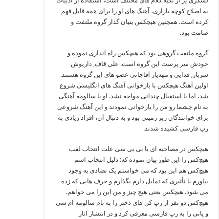
لشکری پر از تکیه‌ کلام های مختلف است، استفاده از ادبیات
به اصلاح کوچه‌ بازاری، آهنگ های او را برای همه قابل‌ فهم
کرده‌ است. همچنین هیچکس بنیان‌ گذار گروه ملتفت و
صامت بود.
گروه ملتفت گروهی بود که هیچکس راه اندازی نموده و
خودش سر پرست این گروه است. علی قاف, داریوش
سرباز, فدایی و مهدیار آقاجانی عضو های این گروه هستند.
اولین آهنگ هیچکس با بازخوانی آهنگ های انگلیسی شروع
شد، اما با استقبال چندانی مواجه نشد. او با سالومه آهنگی
به نام چشما رو من را بازخوانی نمودند و این آهنگ شروعی
برای خوانندگان زیر زمینی بود و به دنبال آن، افراد زیادی به
رپ فارسی کشیده شدند.
هیچکس در مصاحبه‌ ای با بی‌ بی‌ سی علت انتخاب لقب
هیچ‌کس را این طور بیان نموده که: دلیل انتخاب اسم
هیچ‌کس هم این بود که می‌ خواستم یک تضادی به وجود
بیاورم با تأثیری که تمایل دارم بگذارم و حرف‌ هایی که زده
می شود. هیچکس یعنی هیچ چیز و من این را می خواهم‌.
هیچ‌کس دو نفر از رپ کن‌ های دختر را به نام سالومه ام‌ سی
و پانی را به رپ فارسی معرفی کرد و در انتشار آثار