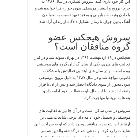
این کار خود داری کنند. سروش لشکری در سال ۱۳۸۶ به
جرم «ترویج و انتشار موسیقی بدون جواز» فرا خوانده‌ شد و
با دادن وثیقه ۵ میلیونی و به قید تعهد نسبت به نخواندن
آهنگ بدون جواز، تا زمان تشکیل دادگاه از زندان آزاد شد.
سروش هیچکس عضو
گروه منافقان است؟
هیچکس در ۱۹ اردیبهشت ۱۳۶۴ در تهران متولد شد و در کنار
فعالیت‌ های هنری، یکی از بنیان‌ گذاران گروه‌ های موسیقی
بوده است. او در سال‌ های ابتدایی فعالیتش با مشکلات
قانونی مواجه شد و در سال ۱۳۸۷ به‌ دلیل ترویج موسیقی
بدون مجوز، از سوی دادگاه احضار شد و پس از آن با قرار
وثیقه آزاد شد. با این حال، او به فعالیت خود ادامه داد و
بعدها به بریتانیا مهاجرت کرد.
سروش در لندن ساکن است و در آن جا نیز به فعالیت‌ های
موسیقی و تحصیل خود ادامه داد. برخی شایعات مبنی بر
ارتباط این شخص با منافقین وجود دارد که او به صراحت این
شایعات را رد کرد. او مدعی شد در گذشته والدین همسر