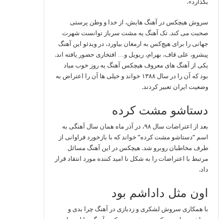
بگذارد».
سروش هیچکس در آهنگ هایش، از خدا و وطن‌ پرستی
صحبت می کند. تک‌ آهنگ یه مشت سرباز توانست شهرت
جهانی را برای هیچ‌کس به ارمغان بیاورد، در ویدئو این آهنگ
پیشرو، علی قاف، بهرام، ریویل و… افتخاری حضور یافته اند.
یکی از آهنگ های معروف هیچکس آهنگ یه روز خوب میاد
بود که آن را در سال ۱۳۸۸ خواند و خیلی ها آن را اعتراض به
وضعیت ایران تعبیر کردند‌.
دستاشو مشت کرده
بعد از اعتراضات سال ۹۸، در آذر ماه همان سال آهنگی به
اسم ”دستاشو مشت کرده” خواند که با بازخورد فراوانی از
طرف مخاطبان روبرو شد. هیچکس در این آهنگ مسائل
مرتبط با اعتراضات را به شکل نا امید کننده مورد انتقاد قرار
داد.
اون مثل داداشم بود
با همکاری سروش لشکری و زدبازی در آهنگ چرا بدی و