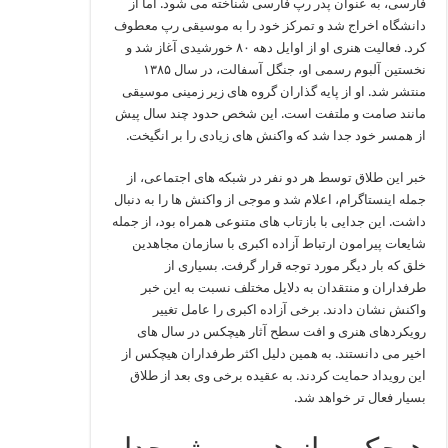
فارسی، به عنوان پدر رپ فارسی شناخته می‌ شود. اما از
دانشگاه اخراج شد و تمرکز خود را به موسیقی رپ معطوف
کرد. فعالیت هنری او از اوایل دهه ۸۰ خورشیدی آغاز شد و
نخستین آلبوم رسمی‌ او، جنگل آسفالت، در سال ۱۳۸۵
منتشر شد. او از پایه‌ گذاران گروه‌ های زیر زمینی موسیقی
مانند صامت و ملتفت است. این شخص حدود چند سال پیش
از همسر خود جدا شد که واکنش های زیادی را بر انگیخت.
خبر این طلاق توسط هر دو نفر در شبکه‌ های اجتماعی، از
جمله اینستاگرام، اعلام شد و موجی از واکنش‌ ها را به دنبال
داشت. این جدایی با بازتاب‌ های متنوعی همراه بود، از جمله
شایعات پیرامون ارتباط آزاده اکبری با سازمان مجاهدین
خلق که بار دیگر مورد توجه قرار گرفت. بسیاری از
طرفداران و منتقدان به دلایل مختلف نسبت به این خبر
واکنش نشان دادند. برخی آزاده اکبری را عامل تغییر
رویکردهای هنری و افت سطح آثار هیچکس در سال‌ های
اخیر می‌ دانستند. به همین دلیل اکثر طرفداران هیچکس از
این رویداد حمایت کردند. به عقیده برخی وی بعد از طلاق
بسیار فعال تر خواهد شد.