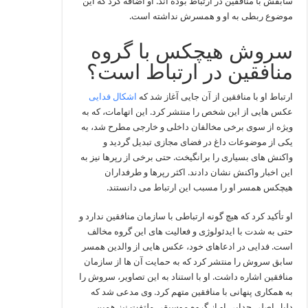
سابقش با منافقین در ارتباط بوده اند. او اضافه کرد که این
موضوع ربطی به او و همسرش نداشته است.
سروش هیچکس با گروه
منافقین در ارتباط است؟
ارتباط او با منافقین از آن جایی آغاز شد که
اشکال فدایی
عکس هایی از این شخص را منتشر کرد. این اتهامات، که به‌
ویژه از سوی برخی مخالفان داخلی و خارجی مطرح شد، به
یکی از موضوعات داغ در فضای مجازی تبدیل گردید و
واکنش‌ های بسیاری را برانگیخت. حتی برخی از رپرها نیز به
این اخبار واکنش نشان دادند. اکثر رپرها و طرفداران
هیچکس همسر او را مسبب این ارتباط می دانستند.
او تأکید کرد که هیچ گونه ارتباطی با سازمان منافقین ندارد و
حتی به‌ شدت با ایدئولوژی و فعالیت‌ های این گروه مخالف
است. فدایی در ادعاهای خود، عکس‌ هایی از والدین همسر
سابق سروش را منتشر کرد که به حمایت آن‌ ها از سازمان
منافقین اشاره داشت. او با استناد به این تصاویر، سروش را
به همکاری پنهانی با منافقین متهم کرد. وی مدعی شد که
دلیل اصلی جدایی او از گروه موسیقی ملتفت نیز همین