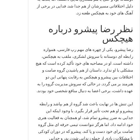
دلیل اختلافاتی مسیرشان از هم جدا شد. فدایی در برخی از
آهنگ‌ های خود به هیچکس طعنه زد.
نظر رضا پیشرو درباره
هیچکس
رضا پیشرو، یکی از چهره‌ های مهم رپ فارسی، همواره
رابطه‌ ای دوستانه با سروش لشکری، ملقب به هیچکس،
داشته است. او در مصاحبه‌ های خود تأکید کرده است که هیچ
مشکلی با او ندارد. داستان از هم پاشیدن گروه صامت و
اختلافات بین پیشرو و هیچکس به رقابت پنهانی این دو
هنرمند بر می‌ گردد. در حالی که سروش مدیریت گروه را به
عهده داشت، برخی اعضا به دنبال منافع شخصی خود بودند.
این تنش‌ ها در نهایت باعث شد گروه از هم بپاشد و رابطه
پیشرو و او هم تحت تأثیر قرار بگیرد. با وجود اینکه این
جدایی به ضرر پیشرو تمام شد، او همچنان به فعالیت هنری
خود ادامه داد. اما هرگز نتوانست تیمی حرفه‌ ای مثل گروه
صامت برای خود دست و پا کند. پیشرو که در دوران کودکی
با مشکلات زیادی از جمله زندانی شدن پدر و جدایی