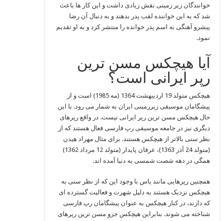
خوانندگان زیر زمینی نقش زیادی داشت و این کار ها باعث
شد که به این خواننده لقب پدر بدهند و به دنبال آن رضا
پیشرو آهنگی به اسم پدر خوانده را منتشر کرد و به او تقدیم
نمود.‌
آیا هیچکس مسن ترین
رپر ایرانی است؟
هیچکس متولد 19 اردیبهشت 1364 (مه 1985) است و از
پیشگامان موسیقی زیرزمینی ایران به شمار می‌ رود. با این
حال هیچکس مسن‌ ترین رپر ایرانی نیست. در واقع رپرهای
دیگری نیز در جامعه موسیقی رپ فارسی فعال هستند که از
نظر سنی بالاتر از هیچکس هستند. برای مثال مهراد هیدن
(متولد 24 آذر 1363)، عرفان پایدار (متولد 12 مرداد 1362)
همگی در دهه شصت شمسی به دنیا آمده‌ اند.
همچنین رپرهایی مانند یاس با وجود این که از نظر سنی به
هیچکس نزدیک هستند به دلیل شهرت و فعالیت گسترده‌ ای
که دارند، در کنار هیچکس به عنوان پیشگامان رپ فارسی
شناخته می‌ شوند. بنابراین هیچکس جزو مسن‌ ترین رپرهای