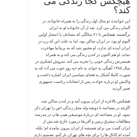
هیچکس کجا زندگی می
کند؟
این خواننده دو سال اول زندگی را به همراه خانواده، در
آلمان زندگی می‌ کرد. بعد از آن خانواده او به ایران
برگشتند. هیچکس تا ۲۱ سالگی که مصادف با انتشار اولین
آلبوم او بود، در ایران ساکن بود. اما به علت این که رپ در
ایران آینده ای ندارد، او مجبور شد که به بریتانیا مهاجرت
نماید. او هم اکنون در لندن زندگی می‌ کند و به همراه
همسرش زندگی خوبی را تجربه می کند. سروش لشکری در
سال ۱۳۸۸ آهنگی به خواند به نام «یه روز خوب می‌ آد» که به
صورت کاملا آشکار به فضای سیاسی ایران اشاره داشت و
واکنش او درباره حوادث پس از انتخابات ریاست جمهوری
تعبیر گردید.
هیچکس بالاخره از ایران بیرون آمد و در لندن ساکن شد.
اگرچه در مصاحبه با دویچه‌ وله محل زندگی اش را تهران ذکر
نمود. او در مصاحبه ای دربارهٔ موسیقی هیپ‌ هاپ در مدرسه
مطالعات مشرق‌ زمین و آفریقا درمورد خارج شدنش از
ایران گفت: من برای همیشه از ایران بیرون نیامده ام؛ بلکه
آمده ام کانال‌ ها را برای بچه‌ های تهران باز کنم. تصمیم دارم