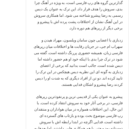
گذارترین گروه‌ های رپ فارسی است، به ویژه در آهنگ چرا
بدی، سروش را هدف قرار داد. این ترک به عنوان یک دیس
رسمی به رضا پیشرو شناخته می‌ شود. اما همکاری سروش
در این آهنگ نشان از اختلافات پشت پرده‌ اش با پیشرو و
برخی دیگر از رپرهای هم‌ دوره دارد.
زدبازی با اعضایی چون سامان ویلسون، مهراد هیدن و
سهراب ام‌ جی، در جریان رقابت‌ ها و اختلافات میان رپرهای
فارسی زبان، همیشه حضوری پررنگ داشته است. گفته می
شود در ترک چرا بدی با اینکه خود او هم حضور داشته اما
دیس شده است. جالب است بدانید که برخی از اعضای
زدبازی به گونه ای این نظریه دیس هیچکس در این ترک را
تایید کرده اند. دو تن از افراد دیگری که به شدت او را دیس
کردند رضا پیشرو و اشکان فدایی هستند.
پیشرو به عنوان یکی از قدیمی‌ ترین و پرنفوذترین رپرهای
فارسی، در برخی آثار خود به سروش انتقاد کرده است. با
این حال، این اختلافات همواره در میان هواداران و منتقدان
رپ فارسی موضوع بحث بوده و بازتاب‌ های گسترده‌ ای
داشته است. فدایی اگرچه در ابتدا رابطه‌ اش با سروش
دوستانه بود و حتی با هم همکاری‌ هایی داشتند، اما بعدها به