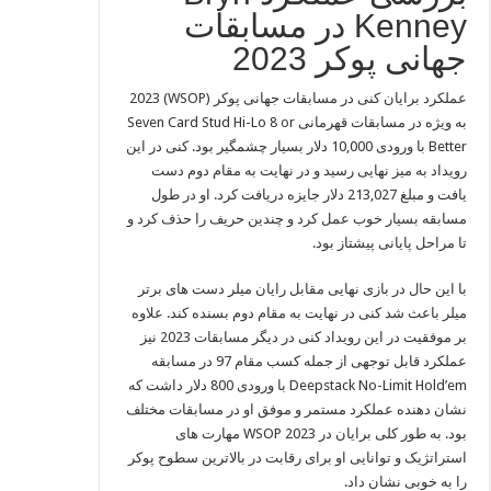
Kenney در مسابقات
جهانی پوکر 2023
عملکرد برایان کنی در مسابقات جهانی پوکر (WSOP) 2023
به ویژه در مسابقات قهرمانی Seven Card Stud Hi-Lo 8 or
Better با ورودی 10,000 دلار بسیار چشمگیر بود. کنی در این
رویداد به میز نهایی رسید و در نهایت به مقام دوم دست
یافت و مبلغ 213,027 دلار جایزه دریافت کرد. او در طول
مسابقه بسیار خوب عمل کرد و چندین حریف را حذف کرد و
تا مراحل پایانی پیشتاز بود.
با این حال در بازی نهایی مقابل رایان میلر دست‌ های برتر
میلر باعث شد کنی در نهایت به مقام دوم بسنده کند. علاوه
بر موفقیت در این رویداد کنی در دیگر مسابقات 2023 نیز
عملکرد قابل توجهی از جمله کسب مقام 97 در مسابقه
Deepstack No-Limit Hold’em با ورودی 800 دلار داشت که
نشان‌ دهنده عملکرد مستمر و موفق او در مسابقات مختلف
بود. به طور کلی برایان در WSOP 2023 مهارت‌ های
استراتژیک و توانایی او برای رقابت در بالاترین سطوح پوکر
را به خوبی نشان داد.