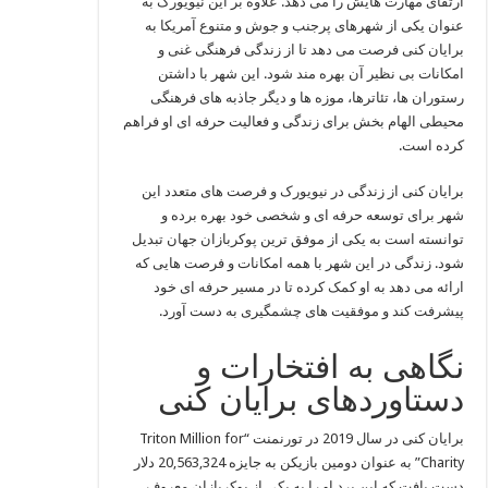
ارتقای مهارت‌ هایش را می‌ دهد. علاوه بر این نیویورک به
عنوان یکی از شهرهای پرجنب‌ و جوش و متنوع آمریکا به
برایان کنی فرصت می‌ دهد تا از زندگی فرهنگی غنی و
امکانات بی‌ نظیر آن بهره‌ مند شود. این شهر با داشتن
رستوران‌ ها، تئاترها، موزه‌ ها و دیگر جاذبه‌ های فرهنگی
محیطی الهام‌ بخش برای زندگی و فعالیت حرفه‌ ای او فراهم
کرده است.
برایان کنی از زندگی در نیویورک و فرصت‌ های متعدد این
شهر برای توسعه حرفه‌ ای و شخصی خود بهره‌ برده و
توانسته است به یکی از موفق‌ ترین پوکربازان جهان تبدیل
شود. زندگی در این شهر با همه امکانات و فرصت‌ هایی که
ارائه می‌ دهد به او کمک کرده تا در مسیر حرفه‌ ای خود
پیشرفت کند و موفقیت‌ های چشمگیری به دست آورد.
نگاهی به افتخارات و
دستاوردهای برایان کنی
برایان کنی در سال 2019 در تورنمنت “Triton Million for
Charity” به عنوان دومین بازیکن به جایزه 20,563,324 دلار
دست یافت که این برد او را به یکی از پوکربازان معروف