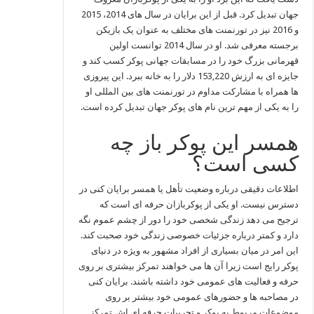
جهان تبدیل کرد. قبل از این برایان در سال‌ های 2014، 2015
و 2016 نیز در تورنمنت‌ های مختلف به عنوان یک بازیکن
برجسته معرفی شد. او در سال 2014 توانست اولین
قهرمانی بزرگ خود را در مسابقات جهانی پوکر کسب کند و
جایزه‌ ای به ارزش 153,220 دلار را به خانه ببرد. این پیروزی‌
ها همراه با مشارکت مداوم در تورنمنت‌ های بین‌ المللی او
را به یکی از مهم‌ ترین نام‌ های پوکر جهان تبدیل کرده است.
همسر این پوکر باز چه
کسی است؟
اطلاعات دقیقی درباره وضعیت تأهل یا همسر برایان کنی در
دسترس نیست. او یکی از پوکربازان حرفه‌ ای است که
ترجیح می‌ دهد زندگی شخصی خود را دور از چشم عموم نگه
دارد و کمتر درباره جزئیات خصوصی زندگی خود صحبت کند.
این امر در میان بسیاری از افراد مشهور به ویژه در دنیای
پوکر رایج است زیرا آن ها می‌ خواهند تمرکز بیشتری بر روی
حرفه و فعالیت‌ های عمومی خود داشته باشند. برایان کنی
در مصاحبه‌ ها و حضورهای عمومی خود بیشتر بر روی
موضوعات مربوط به پوکر و تجربیات حرفه‌ ای‌ اش تمرکز