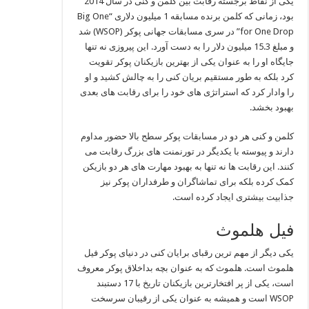
یکی از نقاط برجسته رقابت بین کلمن و کنی در سال 2014
بود، زمانی که کلمن برنده مسابقه 1 میلیون دلاری “Big One
for One Drop” در سری مسابقات جهانی پوکر (WSOP) شد
و مبلغ 15.3 میلیون دلار را به‌ دست آورد. این پیروزی نه تنها
جایگاه او را به عنوان یکی از بهترین بازیکنان پوکر تقویت
کرد بلکه به‌ طور مستقیم بریان کنی را به چالش کشید و او
را وادار کرد که استراتژی‌ های خود را برای رقابت‌ های بعدی
بهبود بخشد.
کلمن و کنی هر دو در مسابقات پوکر سطح بالا حضور مداوم
دارند و پیوسته با یکدیگر در تورنمنت‌ های بزرگ رقابت می‌
کنند. این رقابت‌ ها نه تنها به بهبود مهارت‌ های هر دو بازیکن
کمک کرده بلکه برای تماشاگران و طرفداران پوکر نیز
جذابیت بیشتری ایجاد کرده است.
فیل هلموث
یکی دیگر از مهم‌ ترین رقبای برایان کنی در دنیای پوکر فیل
هلموث است. هلموث که به عنوان بچه بداخلاق پوکر معروف
است، یکی از پر افتخارترین بازیکنان تاریخ با 17 دستبند
WSOP است و همیشه به عنوان یکی از رقیبان سرسخت