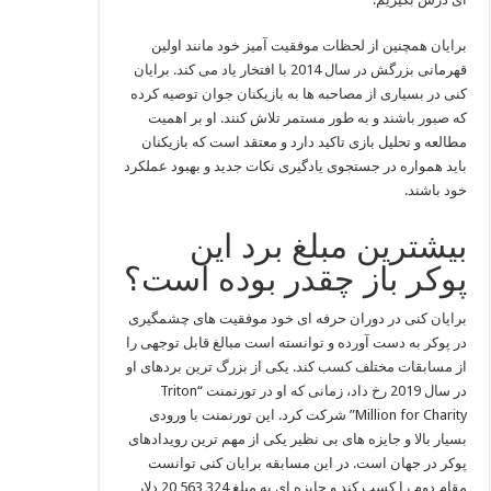
برایان همچنین از لحظات موفقیت‌ آمیز خود مانند اولین
قهرمانی بزرگش در سال 2014 با افتخار یاد می‌ کند. برایان
کنی در بسیاری از مصاحبه‌ ها به بازیکنان جوان توصیه کرده
که صبور باشند و به طور مستمر تلاش کنند. او بر اهمیت
مطالعه و تحلیل بازی تاکید دارد و معتقد است که بازیکنان
باید همواره در جستجوی یادگیری نکات جدید و بهبود عملکرد
خود باشند.
بیشترین مبلغ برد این
پوکر باز چقدر بوده است؟
برایان کنی در دوران حرفه‌ ای خود موفقیت‌ های چشمگیری
در پوکر به دست آورده و توانسته است مبالغ قابل توجهی را
از مسابقات مختلف کسب کند. یکی از بزرگ‌ ترین بردهای او
در سال 2019 رخ داد، زمانی که او در تورنمنت “Triton
Million for Charity” شرکت کرد. این تورنمنت با ورودی
بسیار بالا و جایزه‌ های بی‌ نظیر یکی از مهم‌ ترین رویدادهای
پوکر در جهان است. در این مسابقه برایان کنی توانست
مقام دوم را کسب کند و جایزه‌ ای به مبلغ 20,563,324 دلار